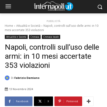
PUBBLICITÀ
Home
Attualità e Società
Napoli, controlli sull'uso delle armi: in 10
mesi accertate 353 violazioni
Attualità e Società
Cronaca
Cronaca locale
Napoli, controlli sull’uso delle
armi: in 10 mesi accertate
353 violazioni
Di
Fabrizio Damiano
13 Novembre 2024
Facebook
X
Pinterest