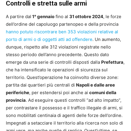
Controlli e stretta sulle armi
A partire dal
1° gennaio
fino al
31 ottobre 2024
, le forze
dell’ordine del capoluogo partenopeo e della provincia
hanno potuto riscontrare ben 353 violazioni relative al
porto di armi o di oggetti atti ad offendere
. Un aumento,
dunque, rispetto alle 312 violazioni registrate nello
stesso periodo dell’anno precedente. Questo dato
emerge da una serie di controlli disposti dalla
Prefettura
,
che ha intensificato le operazioni di sicurezza sul
territorio. Quest’operazione ha coinvolto diverse zone:
partita dai quartieri più centrali di
Napoli e dalle aree
periferiche
, per estendersi poi anche ai
comuni della
provincia
. Ad eseguire questi controlli “ad alto impatto”,
per contrastare il possesso e il traffico illegale di armi, si
sono mobilitati centinaia di agenti delle forze dell’ordine.
Impegnati a setacciare il territorio alla ricerca non solo di
armi vere, ma anche quelle di replica. Quest’ultime, se