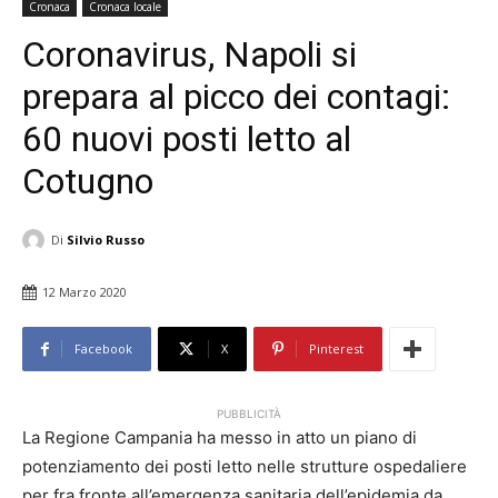
Cronaca
Cronaca locale
Coronavirus, Napoli si
prepara al picco dei contagi:
60 nuovi posti letto al
Cotugno
Di
Silvio Russo
12 Marzo 2020
Facebook
X
Pinterest
PUBBLICITÀ
La Regione Campania ha messo in atto un piano di
potenziamento dei posti letto nelle strutture ospedaliere
per fra fronte all’emergenza sanitaria dell’epidemia da