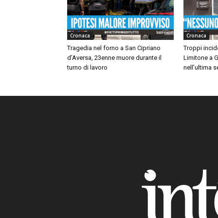
Cronaca
Cronaca
Tragedia nel forno a San Cipriano
Troppi incide
d’Aversa, 23enne muore durante il
Limitone a G
turno di lavoro
nell’ultima 