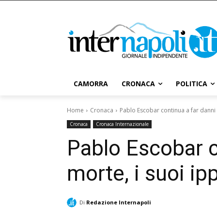
CAMORRA
CRONACA
POLITICA
Home
Cronaca
Pablo Escobar continua a far danni 
Cronaca
Cronaca Internazionale
Pablo Escobar c
morte, i suoi i
Di
Redazione Internapoli