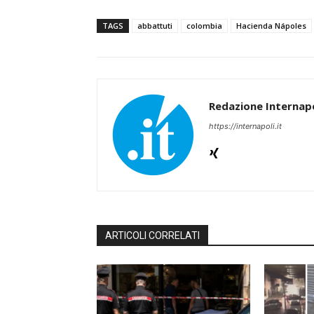
TAGS
abbattuti
colombia
Hacienda Nápoles
Redazione Internapo
https://internapoli.it
ARTICOLI CORRELATI