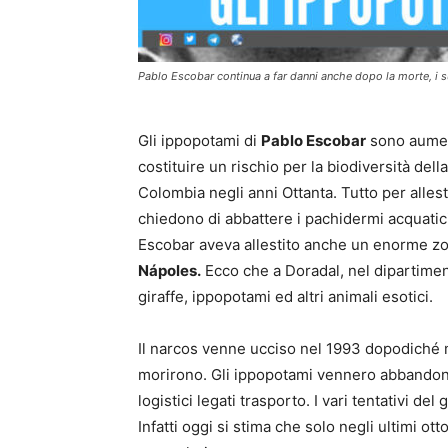
Pablo Escobar continua a far danni anche dopo la morte, i 
Gli ippopotami di
Pablo Escobar
sono aument
costituire un rischio per la biodiversità del
Colombia negli anni Ottanta. Tutto per allesti
chiedono di abbattere i pachidermi acquatici 
Escobar aveva allestito anche un enorme zoo
Nápoles.
Ecco che a Doradal, nel dipartiment
giraffe, ippopotami ed altri animali esotici.
Il narcos venne ucciso nel 1993 dopodiché mol
morirono. Gli ippopotami vennero abbandonat
logistici legati trasporto. I vari tentativi de
Infatti oggi si stima che solo negli ultimi ot