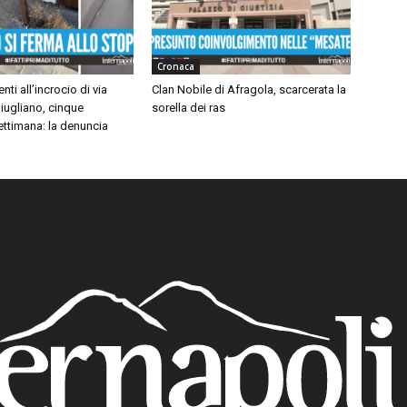
Cronaca
nti all’incrocio di via
Clan Nobile di Afragola, scarcerata la
iugliano, cinque
sorella dei ras
settimana: la denuncia