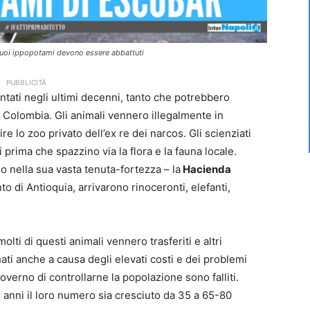
suoi ippopotami devono essere abbattuti
PUBBLICITÀ
ati negli ultimi decenni, tanto che potrebbero
la Colombia. Gli animali vennero illegalmente in
re lo zoo privato dell’ex re dei narcos. Gli scienziati
prima che spazzino via la flora e la fauna locale.
 nella sua vasta tenuta-fortezza – la
Hacienda
o di Antioquia, arrivarono rinoceronti, elefanti,
ti di questi animali vennero trasferiti e altri
i anche a causa degli elevati costi e dei problemi
l governo di controllarne la popolazione sono falliti.
to anni il loro numero sia cresciuto da 35 a 65-80