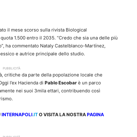
to il mese scorso sulla rivista Biological
 quota 1.500 entro il 2035. “Credo che sia una delle più
do”, ha commentato Nataly Castelblanco-Martínez,
essico e autrice principale dello studio.
PUBBLICITÀ
ià, critiche da parte della popolazione locale che
Oggi l’ex Hacienda di
Pablo Escobar
è un parco
amente nei suoi 3mila ettari, contribuendo così
rismo.
U
INTERNAPOLI
.IT
O VISITA LA NOSTRA
PAGINA