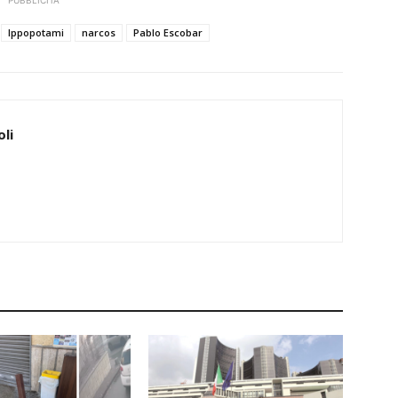
PUBBLICITÀ
Ippopotami
narcos
Pablo Escobar
li