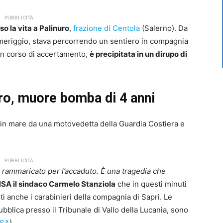
PUBBLICITÀ
so la vita a Palinuro
,
frazione di Centola
(Salerno). Da
omeriggio, stava percorrendo un sentiero in compagnia
in corso di accertamento,
è precipitata in un dirupo di
uro, muore bomba di 4 anni
to in mare da una motovedetta della Guardia Costiera e
PUBBLICITÀ
o rammaricato per l’accaduto. È una tragedia che
NSA il sindaco Carmelo Stanziola
che in questi minuti
i anche i carabinieri della compagnia di Sapri. Le
bblica presso il Tribunale di Vallo della Lucania, sono
SA
).