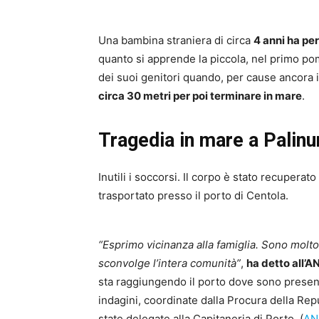
Una bambina straniera di circa
4 anni ha per
quanto si apprende la piccola, nel primo p
dei suoi genitori quando, per cause ancora 
circa 30 metri per poi terminare in mare
.
Tragedia in mare a Palin
Inutili i soccorsi. Il corpo è stato recupera
trasportato presso il porto di Centola.
“Esprimo vicinanza alla famiglia. Sono molt
sconvolge l’intera comunità”
,
ha detto all’A
sta raggiungendo il porto dove sono present
indagini, coordinate dalla Procura della Repu
state delegate alla Capitaneria di Porto. (
AN