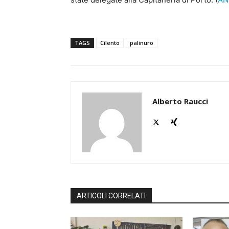
TAGS
Cilento
palinuro
Alberto Raucci
ARTICOLI CORRELATI