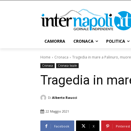
CAMORRA
CRONACA
POLITICA
Home
Cronaca
Tragedia in mare a Palinuro, muore
Cronaca
Cronaca locale
Tragedia in mar
Di
Alberto Raucci
22 Maggio 2021
Facebook
X
Pinterest