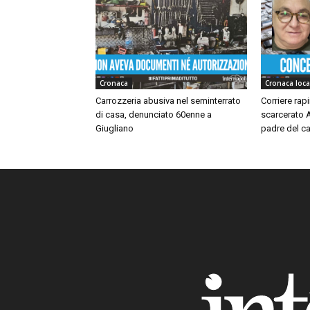
Cronaca
Cronaca loca
Carrozzeria abusiva nel seminterrato
Corriere rap
di casa, denunciato 60enne a
scarcerato A
Giugliano
padre del ca