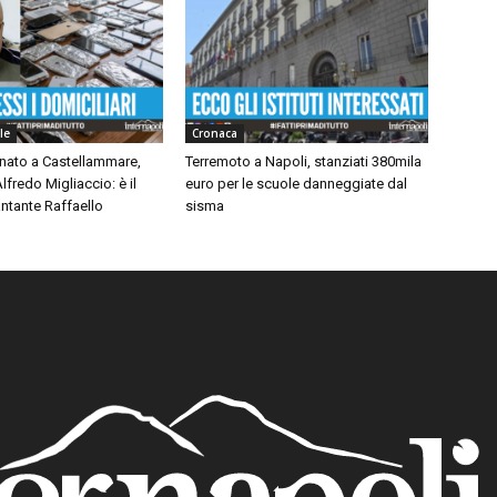
le
Cronaca
inato a Castellammare,
Terremoto a Napoli, stanziati 380mila
lfredo Migliaccio: è il
euro per le scuole danneggiate dal
ntante Raffaello
sisma