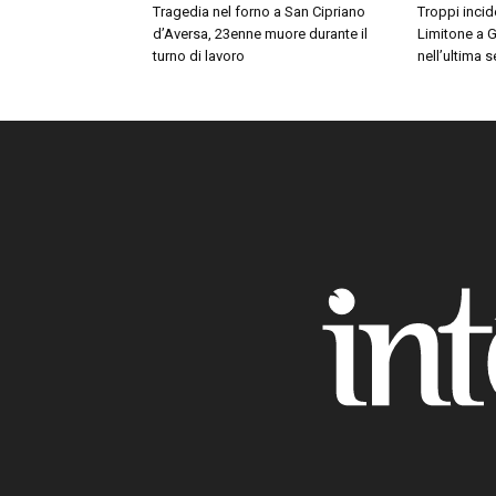
Tragedia nel forno a San Cipriano
Troppi incide
d’Aversa, 23enne muore durante il
Limitone a G
turno di lavoro
nell’ultima 