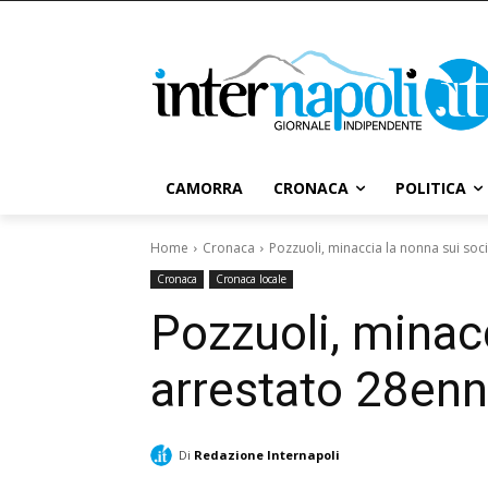
CAMORRA
CRONACA
POLITICA
Home
Cronaca
Pozzuoli, minaccia la nonna sui soci
Cronaca
Cronaca locale
Pozzuoli, minacc
arrestato 28en
Di
Redazione Internapoli