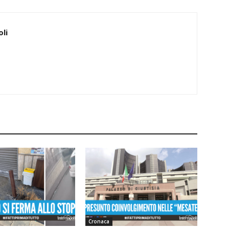
li
Cronaca