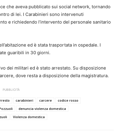
cce che aveva pubblicato sui social network, tornando
ntro di lei. I Carabinieri sono intervenuti
o e richiedendo l’intervento del personale sanitario
ell’abitazione ed è stata trasportata in ospedale. I
te guaribili in 30 giorni.
ivo dei militari ed è stato arrestato. Su disposizione
n carcere, dove resta a disposizione della magistratura.
PUBBLICITÀ
rresto
carabinieri
carcere
codice rosso
Pozzuoli
denuncia violenza domestica
zuoli
Violenza domestica