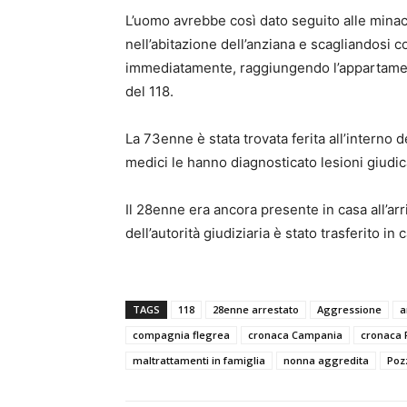
L’uomo avrebbe così dato seguito alle mina
nell’abitazione dell’anziana e scagliandosi co
immediatamente, raggiungendo l’appartament
del 118.
La 73enne è stata trovata ferita all’interno d
medici le hanno diagnosticato lesioni giudica
Il 28enne era ancora presente in casa all’arr
dell’autorità giudiziaria è stato trasferito i
TAGS
118
28enne arrestato
Aggressione
a
compagnia flegrea
cronaca Campania
cronaca 
maltrattamenti in famiglia
nonna aggredita
Poz