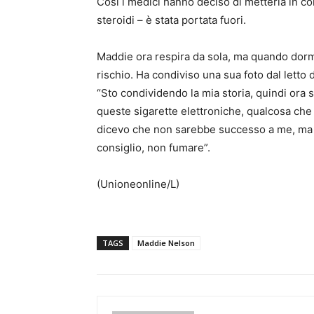
Così i medici hanno deciso di metterla in c
steroidi – è stata portata fuori.
Maddie ora respira da sola, ma quando dorm
rischio. Ha condiviso una sua foto dal letto d
“Sto condividendo la mia storia, quindi ora s
queste sigarette elettroniche, qualcosa che 
dicevo che non sarebbe successo a me, ma 
consiglio, non fumare”.
(Unioneonline/L)
TAGS
Maddie Nelson