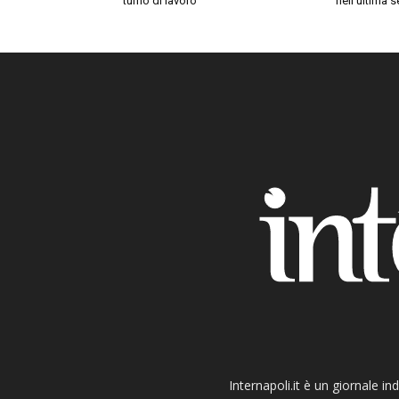
turno di lavoro
nell’ultima 
Internapoli.it è un giornale i