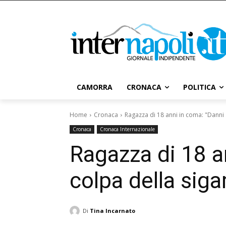
CAMORRA
CRONACA
POLITICA
Home
Cronaca
Ragazza di 18 anni in coma: "Danni 
Cronaca
Cronaca Internazionale
Ragazza di 18 a
colpa della siga
Di
Tina Incarnato