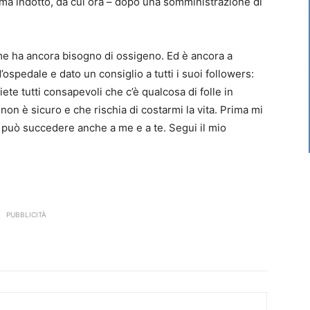
oma indotto, da cui ora – dopo una somministrazione di
e ha ancora bisogno di ossigeno. Ed è ancora a
’ospedale e dato un consiglio a tutti i suoi followers:
iete tutti consapevoli che c’è qualcosa di folle in
non è sicuro e che rischia di costarmi la vita. Prima mi
può succedere anche a me e a te. Segui il mio
PUBBLICITÀ