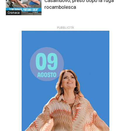
Casalnuovo, preso dopo la fuga
rocambolesca
Cronaca
PUBBLICITÀ