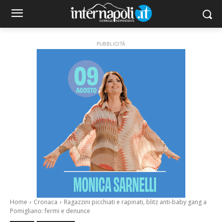
PUBBLICITÀ
Home
Cronaca
Ragazzini picchiati e rapinati, blitz anti-baby gang a
Pomigliano: fermi e denunce