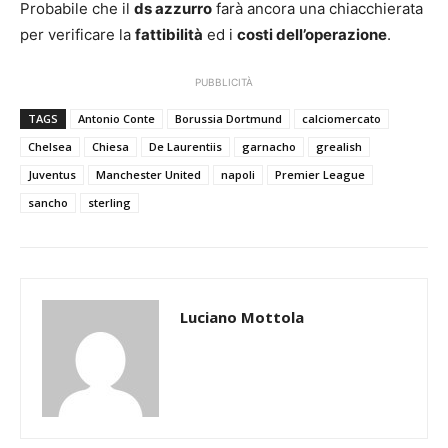
Probabile che il
ds azzurro
farà ancora una chiacchierata
per verificare la
fattibilità
ed i
costi dell’operazione
.
PUBBLICITÀ
TAGS
Antonio Conte
Borussia Dortmund
calciomercato
Chelsea
Chiesa
De Laurentiis
garnacho
grealish
Juventus
Manchester United
napoli
Premier League
sancho
sterling
Luciano Mottola