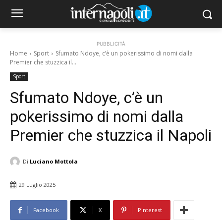
PUBBLICITÀ
Home
Sport
Sfumato Ndoye, c’è un pokerissimo di nomi dalla
Premier che stuzzica il...
Sport
Sfumato Ndoye, c’è un
pokerissimo di nomi dalla
Premier che stuzzica il Napoli
Di
Luciano Mottola
29 Luglio 2025
Facebook
X
Pinterest