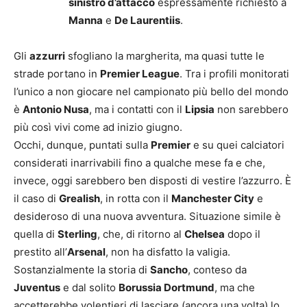
sinistro d’attacco
espressamente richiesto a
Manna
e
De Laurentiis
.
Gli
azzurri
sfogliano la margherita, ma quasi tutte le
strade portano in
Premier League
. Tra i profili monitorati
l’unico a non giocare nel campionato più bello del mondo
è
Antonio Nusa
, ma i contatti con il
Lipsia
non sarebbero
più così vivi come ad inizio giugno.
Occhi, dunque, puntati sulla
Premier
e su quei calciatori
considerati inarrivabili fino a qualche mese fa e che,
invece, oggi sarebbero ben disposti di vestire l’azzurro. È
il caso di
Grealish
, in rotta con il
Manchester City
e
desideroso di una nuova avventura. Situazione simile è
quella di
Sterling
, che, di ritorno al
Chelsea
dopo il
prestito all’
Arsenal
, non ha disfatto la valigia.
Sostanzialmente la storia di
Sancho
, conteso da
Juventus
e dal solito
Borussia Dortmund
, ma che
accetterebbe volentieri di lasciare (ancora una volta) lo