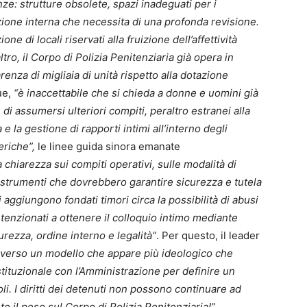
enze: strutture obsolete, spazi inadeguati per i
ione interna che necessita di una profonda revisione.
ne di locali riservati alla fruizione dell’affettività
ltro, il Corpo di Polizia Penitenziaria già opera in
enza di migliaia di unità rispetto alla dotazione
ue,
“è inaccettabile che si chieda a donne e uomini già
di assumersi ulteriori compiti, peraltro estranei alla
 e la gestione di rapporti intimi all’interno degli
eriche”,
le linee guida sinora emanate
 chiarezza sui compiti operativi, sulle modalità di
li strumenti che dovrebbero garantire sicurezza e tutela
si aggiungono fondati timori circa la possibilità di abusi
intenzionati a ottenere il colloquio intimo mediante
icurezza, ordine interno e legalità”
. Per questo, il leader
o verso un modello che appare più ideologico che
tituzionale con l’Amministrazione per definire un
li. I diritti dei detenuti non possono continuare ad
 il peso sul Corpo di Polizia Penitenziaria!”.