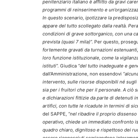
penitenziario italiano è afflitto da gravi car
programmi di reinserimento e un’organizzaz
In questo scenario, ipotizzare la predisposizio
appare del tutto scollegato dalla realtà. Pera
condizioni di grave sottorganico, con una car
prevista (quasi 7 mila)”.
Per questo, proseg
fortemente gravati da turnazioni estenuanti, 
loro funzione istituzionale, come la vigilanza
istituti”.
Giudica
“del tutto inadeguate e gen
dall’Amministrazione, non essendovi
“alcuna
intervento, sulle risorse disponibili né sug
sia per i fruitori che per il personale. A ciò 
e dichiarazioni fittizie da parte di detenuti 
artifici, con tutte le ricadute in termini di s
del SAPPE,
“nel ribadire il proprio dissens
operativo, chiede un immediato confronto is
quadro chiaro, dignitoso e rispettoso dei ruo
essere riconosciuti scaricandone interamente