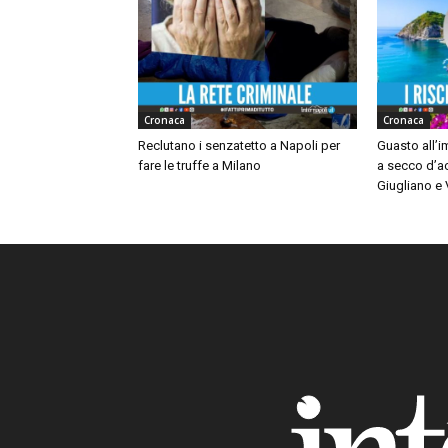
Cronaca
Cronaca
Reclutano i senzatetto a Napoli per
Guasto all’
fare le truffe a Milano
a secco d’a
Giugliano e V