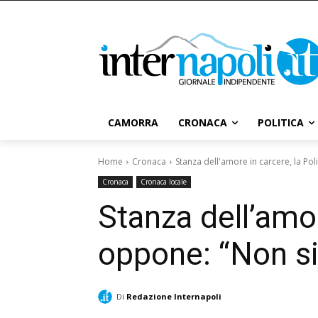
CAMORRA
CRONACA
POLITICA
Home
Cronaca
Stanza dell'amore in carcere, la Po
Cronaca
Cronaca locale
Stanza dell’amor
oppone: “Non s
Di
Redazione Internapoli