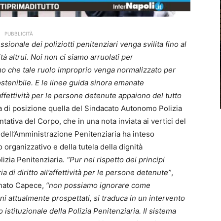
PUBBLICITÀ
sionale dei poliziotti penitenziari venga svilita fino al
ità altrui. Noi non ci siamo arruolati per
o che tale ruolo improprio venga normalizzato per
ostenibile. E le linee guida sinora emanate
’affettività per le persone detenute appaiono del tutto
a di posizione quella del Sindacato Autonomo Polizia
tativa del Corpo, che in una nota inviata ai vertici del
 dell’Amministrazione Penitenziaria ha inteso
lo organizzativo e della tutela della dignità
lizia Penitenziaria.
“Pur nel rispetto dei principi
a di diritto all’affettività per le persone detenute”
,
onato Capece,
“non possiamo ignorare come
mini attualmente prospettati, si traduca in un intervento
o istituzionale della Polizia Penitenziaria. Il sistema