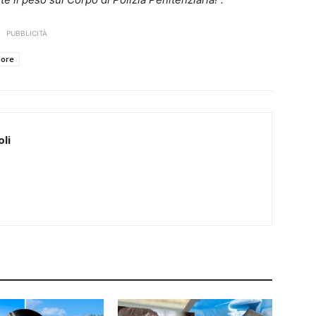
PUBBLICITÀ
more
li