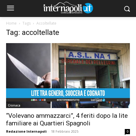
Home
Tags
Accoltellate
Tag: accoltellate
Cronaca
“Volevano ammazzarci”, 4 feriti dopo la lite
familiare ai Quartieri Spagnoli
Redazione Internapoli
-
18 Febbraio 2025
0