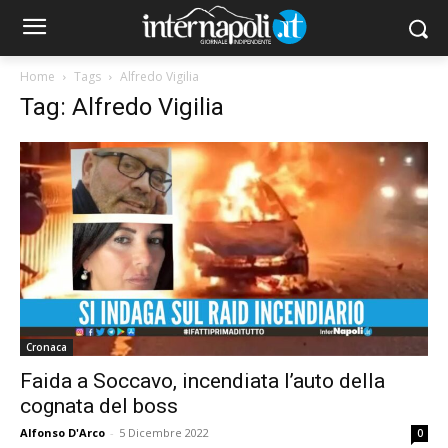
Home
Tags
Alfredo Vigilia
Tag: Alfredo Vigilia
Cronaca
Faida a Soccavo, incendiata l’auto della
cognata del boss
Alfonso D'Arco
-
5 Dicembre 2022
0