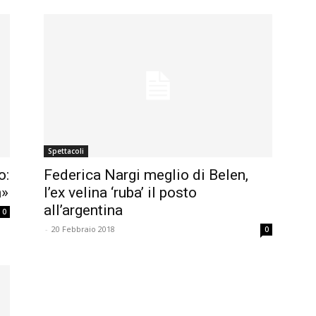
Spettacoli
o:
Federica Nargi meglio di Belen,
n»
l’ex velina ‘ruba’ il posto
all’argentina
0
-
20 Febbraio 2018
0