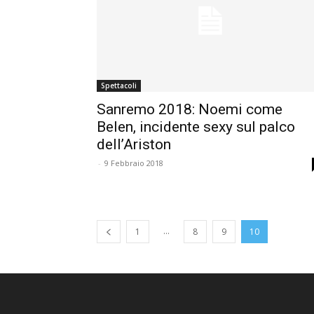
Spettacoli
Sanremo 2018: Noemi come
Belen, incidente sexy sul palco
dell’Ariston
-
9 Febbraio 2018
...
1
8
9
10