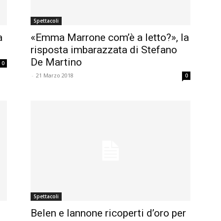
Spettacoli
a
«Emma Marrone com’è a letto?», la
risposta imbarazzata di Stefano
De Martino
0
-
21 Marzo 2018
0
Spettacoli
Belen e Iannone ricoperti d’oro per