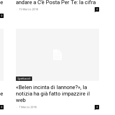
de
andare a C’è Posta Per Te: la cifra
-
15 Marzo 2018
0
0
Spettacoli
«Belen incinta di Iannone?», la
le
notizia ha già fatto impazzire il
web
-
7 Marzo 2018
0
0