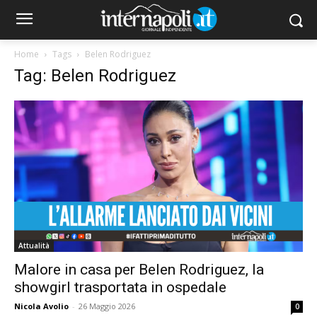
Home
Tags
Belen Rodriguez
Tag: Belen Rodriguez
Attualità
Malore in casa per Belen Rodriguez, la
showgirl trasportata in ospedale
Nicola Avolio
-
26 Maggio 2026
0