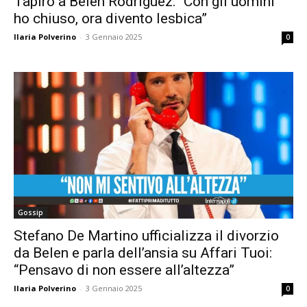
Tapiro a Belen Rodriguez: “Con gli uomini
ho chiuso, ora divento lesbica”
Ilaria Polverino
-
3 Gennaio 2025
0
Gossip
Stefano De Martino ufficializza il divorzio
da Belen e parla dell’ansia su Affari Tuoi:
“Pensavo di non essere all’altezza”
Ilaria Polverino
-
3 Gennaio 2025
0