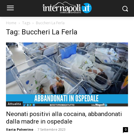
Home
Tags
Buccheri La Ferla
Tag: Buccheri La Ferla
Attualità
Neonati positivi alla cocaina, abbandonati
dalla madre in ospedale
Ilaria Polverino
-
7 Settembre 2023
0