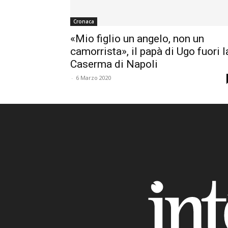
Cronaca
«Mio figlio un angelo, non un
camorrista», il papà di Ugo fuori l
Caserma di Napoli
-
6 Marzo 2020