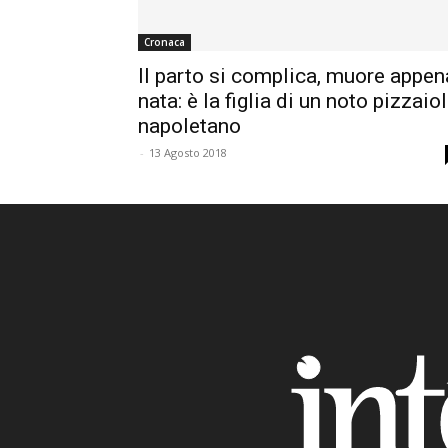
Cronaca
Il parto si complica, muore appen
nata: è la figlia di un noto pizzaio
napoletano
-
13 Agosto 2018