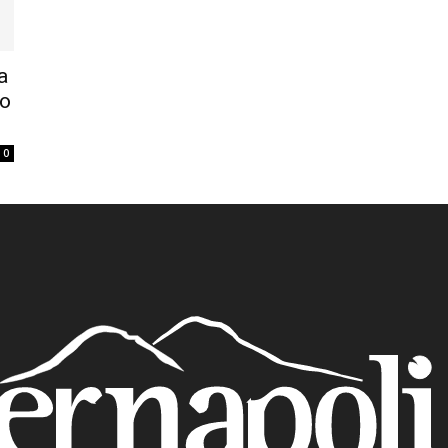
a
lo
0