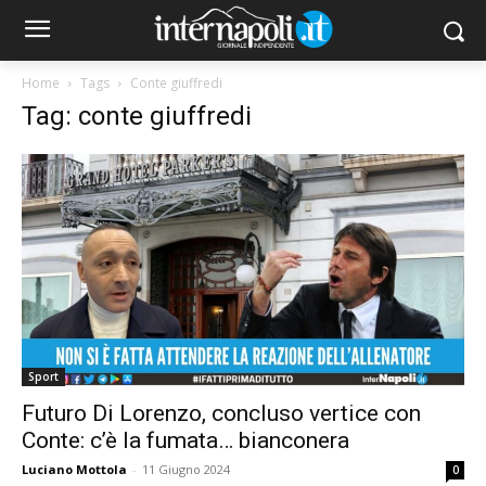
Home
Tags
Conte giuffredi
Tag: conte giuffredi
Sport
Futuro Di Lorenzo, concluso vertice con
Conte: c’è la fumata… bianconera
Luciano Mottola
-
11 Giugno 2024
0