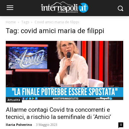
Home
Tags
Covid amici maria de filippi
Tag: covid amici maria de filippi
Attualità
Allarme contagi Covid tra concorrenti e
tecnici, a rischio la semifinale di ‘Amici’
Ilaria Polverino
-
3 Maggio 2023
0