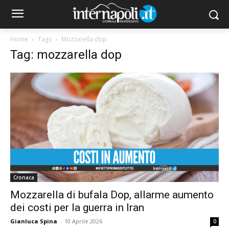
Home
Tags
Mozzarella dop
Tag: mozzarella dop
Cronaca
Mozzarella di bufala Dop, allarme aumento
dei costi per la guerra in Iran
Gianluca Spina
-
10 Aprile 2026
0