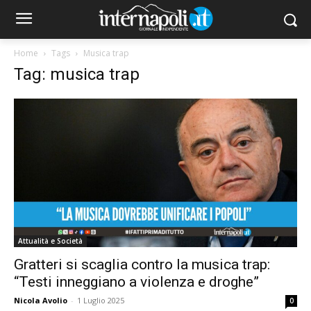
Home
Tags
Musica trap
Tag: musica trap
Attualità e Società
Gratteri si scaglia contro la musica trap:
“Testi inneggiano a violenza e droghe”
Nicola Avolio
-
1 Luglio 2025
0