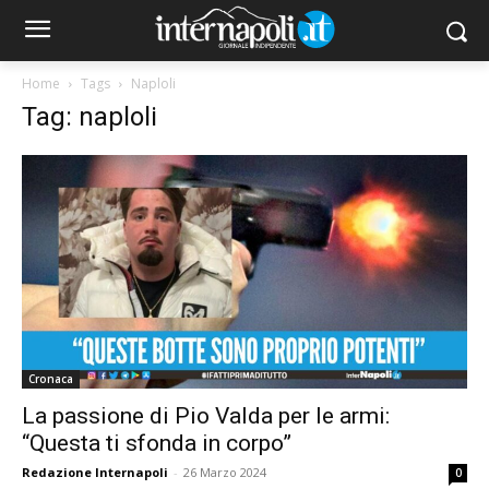
Home
Tags
Naploli
Tag: naploli
Cronaca
La passione di Pio Valda per le armi:
“Questa ti sfonda in corpo”
Redazione Internapoli
-
26 Marzo 2024
0