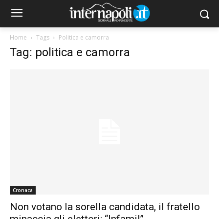
Home
Tags
Politica e camorra
Tag: politica e camorra
Cronaca
Non votano la sorella candidata, il fratello
minaccia gli elettori: “Infami!”