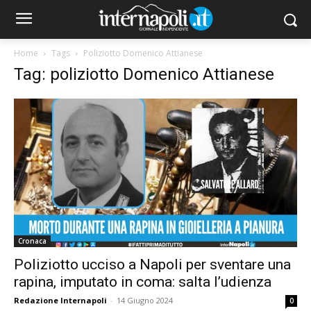
Home
Tags
Poliziotto Domenico Attianese
Tag: poliziotto Domenico Attianese
Cronaca
Poliziotto ucciso a Napoli per sventare una
rapina, imputato in coma: salta l’udienza
Redazione Internapoli
-
14 Giugno 2024
0