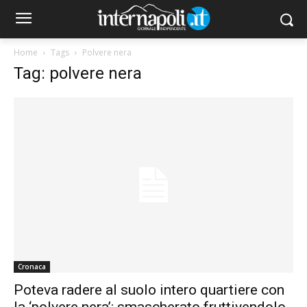
Home
Tags
Polvere nera
Tag: polvere nera
Cronaca
Poteva radere al suolo intero quartiere con
la ‘polvere nera’: smascherato fruttivendolo