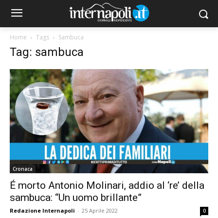
Home
Tags
Sambuca
Tag: sambuca
Cronaca
É morto Antonio Molinari, addio al ‘re’ della
sambuca: “Un uomo brillante”
Redazione Internapoli
-
25 Aprile 2022
0