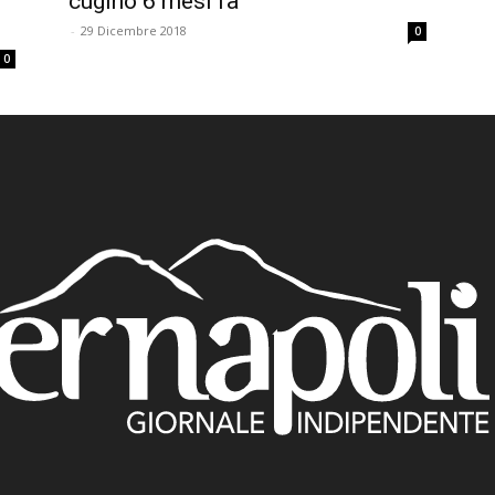
cugino 6 mesi fa
-
29 Dicembre 2018
0
0