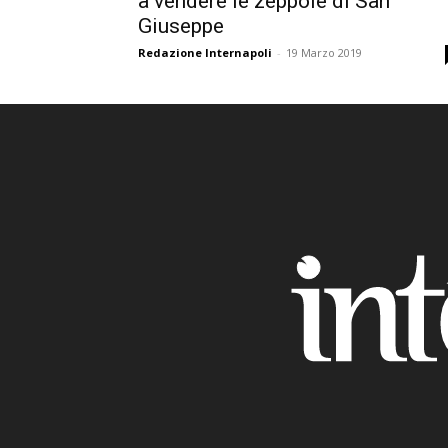
a vendere le zeppole di San
Giuseppe
Redazione Internapoli
-
19 Marzo 2019