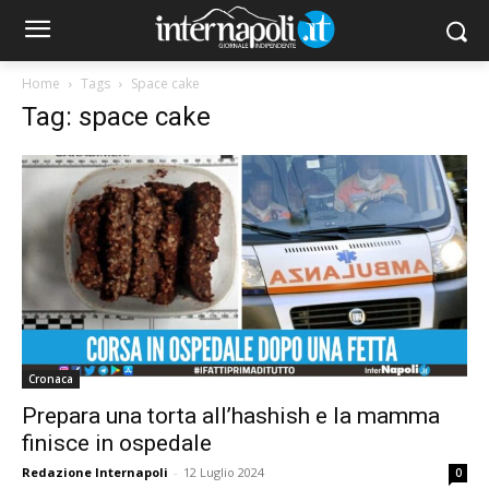
Home
Tags
Space cake
Tag: space cake
Cronaca
Prepara una torta all’hashish e la mamma
finisce in ospedale
Redazione Internapoli
-
12 Luglio 2024
0