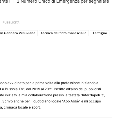
mente il 112 Numero Unico di Emergenza per segnalare
PUBBLICITÀ
an Gennaro Vesuviano
tecnica del finto maresciallo
Terzigno
 sono avvicinato per la prima volta alla professione iniziando a
La Bussola TV", dal 2019 al 2021. Iscritto all'albo dei pubblicisti
o iniziato la mia collaborazione presso la testata "InterNapoli.it",
ra. Scrivo anche per il quotidiano locale "AbbiAbbè" e mi occupo
, cronaca locale e sport.