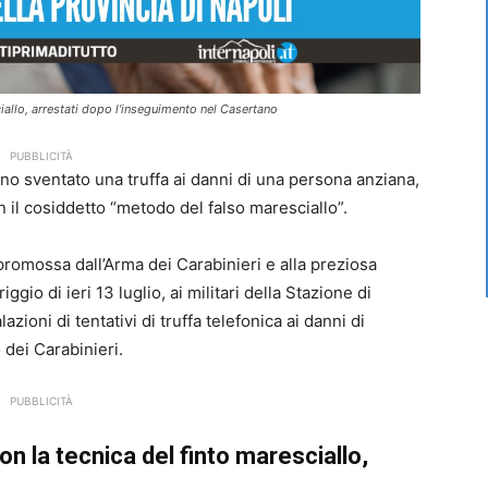
sciallo, arrestati dopo l'inseguimento nel Casertano
PUBBLICITÀ
nno sventato una truffa ai danni di una persona anziana,
n il cosiddetto “metodo del falso maresciallo”.
promossa dall’Arma dei Carabinieri e alla preziosa
gio di ieri 13 luglio, ai militari della Stazione di
oni di tentativi di truffa telefonica ai danni di
 dei Carabinieri.
PUBBLICITÀ
on la tecnica del finto maresciallo,