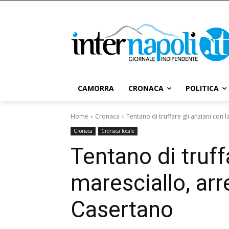
CAMORRA
CRONACA
POLITICA
Home
Cronaca
Tentano di truffare gli anziani con la
Cronaca
Cronaca locale
Tentano di truffa
maresciallo, arr
Casertano