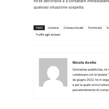
forze dell’ordine e a contattare immediata
qualsiasi situazione sospetta.
TAGS
cronaca
Cronaca locale
Formicola
S
Truffa agli anziani
Nicola Avolio
Giornalista pubblicista, mi
collaborare con la testata "
da giugno 2022, ho in seguit
e per la quale scrivo tutto
prevalentemente di cronaca