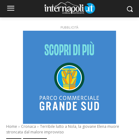
PUBBLICITÀ
Home
Cronaca
Terribile lutto a Nola, la giovane Elena muore
stroncata dal malore improvviso