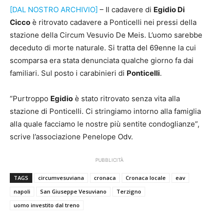
[DAL NOSTRO ARCHIVIO]
– Il cadavere di
Egidio Di
Cicco
è ritrovato cadavere a Ponticelli nei pressi della
stazione della Circum Vesuvio De Meis. L’uomo sarebbe
deceduto di morte naturale. Si tratta del 69enne la cui
scomparsa era stata denunciata qualche giorno fa dai
familiari. Sul posto i carabinieri di
Ponticelli
.
“Purtroppo
Egidio
è stato ritrovato senza vita alla
stazione di Ponticelli. Ci stringiamo intorno alla famiglia
alla quale facciamo le nostre più sentite condoglianze”,
scrive l’associazione Penelope Odv.
PUBBLICITÀ
TAGS
circumvesuviana
cronaca
Cronaca locale
eav
napoli
San Giuseppe Vesuviano
Terzigno
uomo investito dal treno