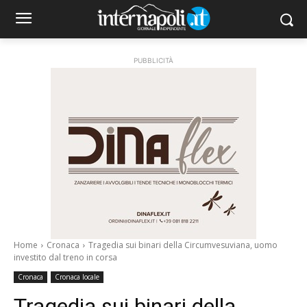
PUBBLICITÀ
Home
Cronaca
Tragedia sui binari della Circumvesuviana, uomo
investito dal treno in corsa
Cronaca
Cronaca locale
Tragedia sui binari della