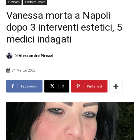
Cronaca
Cronaca locale
Vanessa morta a Napoli
dopo 3 interventi estetici, 5
medici indagati
Di
Alessandro Pirozzi
31 Marzo 2022
Facebook
X
Pinterest