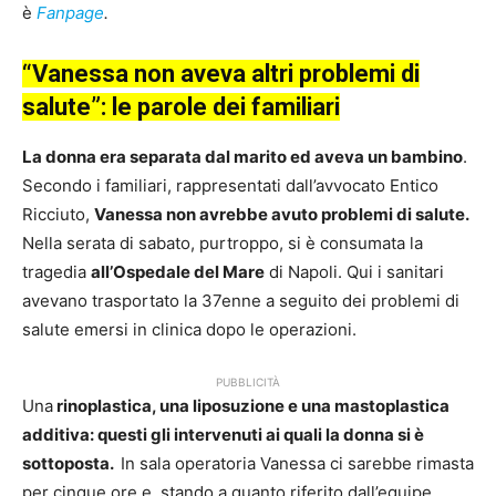
è
Fanpage
.
“Vanessa non aveva altri problemi di
salute”: le parole dei familiari
La donna era separata dal marito ed aveva un bambino
.
Secondo i familiari, rappresentati dall’avvocato Entico
Ricciuto,
Vanessa non avrebbe avuto problemi di salute.
Nella serata di sabato, purtroppo, si è consumata la
tragedia
all’Ospedale del Mare
di Napoli. Qui i sanitari
avevano trasportato la 37enne a seguito dei problemi di
salute emersi in clinica dopo le operazioni.
PUBBLICITÀ
Una
rinoplastica, una liposuzione e una mastoplastica
additiva: questi gli intervenuti ai quali la donna si è
sottoposta.
In sala operatoria Vanessa ci sarebbe rimasta
per cinque ore e, stando a quanto riferito dall’equipe