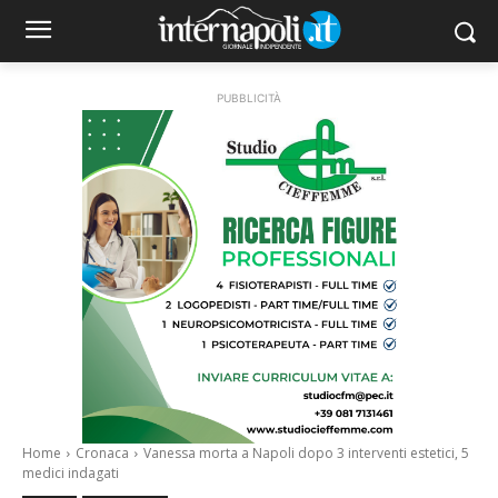
PUBBLICITÀ
Home
Cronaca
Vanessa morta a Napoli dopo 3 interventi estetici, 5
medici indagati