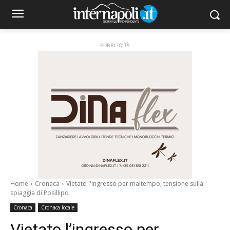
PUBBLICITÀ
Home
Cronaca
Vietato l'ingresso per maltempo, tensione sulla
spiaggia di Posillipo
Cronaca
Cronaca locale
Vietato l’ingresso per