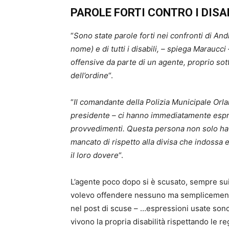
PAROLE FORTI CONTRO I DISA
“
Sono state parole forti nei confronti di Andr
nome) e di tutti i disabili, – spiega Maraucci
offensive da parte di un agente, proprio sott
dell’ordine
“.
“
Il comandante della Polizia Municipale Orl
presidente – ci hanno immediatamente espre
provvedimenti. Questa persona non solo ha of
mancato di rispetto alla divisa che indossa e
il loro dovere
“.
L’agente poco dopo si è scusato, sempre sui 
volevo offendere nessuno ma semplicemente r
nel post di scuse – …espressioni usate sono 
vivono la propria disabilità rispettando le re