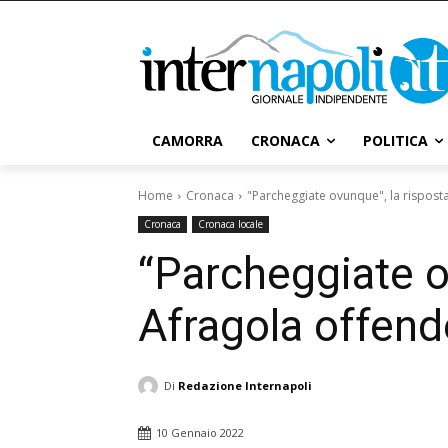
CAMORRA
CRONACA
POLITICA
Home
Cronaca
"Parcheggiate ovunque", la risposta 
Cronaca
Cronaca locale
“Parcheggiate ov
Afragola offende
Di
Redazione Internapoli
10 Gennaio 2022