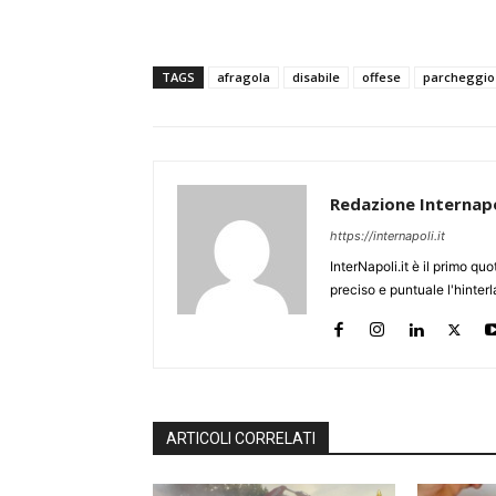
TAGS
afragola
disabile
offese
parcheggio
Redazione Internapo
https://internapoli.it
InterNapoli.it è il primo qu
preciso e puntuale l'hinte
ARTICOLI CORRELATI