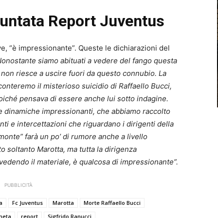
untata Report Juventus
ve, “è impressionante”. Queste le dichiarazioni del
Nonostante siamo abituati a vedere del fango questa
e non riesce a uscire fuori da questo connubio. La
cconteremo il misterioso suicidio di Raffaello Bucci,
 poiché pensava di essere anche lui sotto indagine.
ate dinamiche impressionanti, che abbiamo raccolto
 e intercettazioni che riguardano i dirigenti della
monte” farà un po’ di rumore anche a livello
 soltanto Marotta, ma tutta la dirigenza
vedendo il materiale, è qualcosa di impressionante”.
PUBBLICITÀ
a
Fc Juventus
Marotta
Morte Raffaello Bucci
heta
report
Sigfrido Ranucci