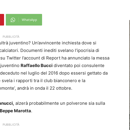
WhatsApp
PUBBLICITÀ
 ultrà juventino? Un’avvincente inchiesta dove si
 calciatori. Documenti inediti svelano l’ipocrisia di
i su Twitter l’account di Report ha annunciato la messa
s juventino
Raffaello Bucci
diventato poi consulente
e deceduto nel luglio del 2016 dopo essersi gettato da
svela i rapporti tra il club bianconero e la
emonte’, andrà in onda il 22 ottobre.
anucci,
alzerà probabilmente un polverone sia sulla
Beppe Marotta
.
PUBBLICITÀ