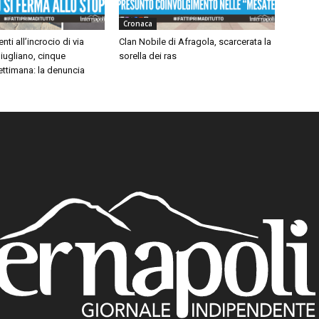
Cronaca
nti all’incrocio di via
Clan Nobile di Afragola, scarcerata la
iugliano, cinque
sorella dei ras
settimana: la denuncia