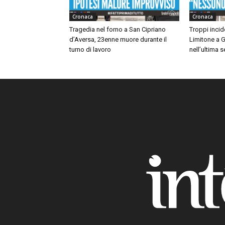
Cronaca
Cronaca
Tragedia nel forno a San Cipriano
Troppi incide
d’Aversa, 23enne muore durante il
Limitone a G
turno di lavoro
nell’ultima 