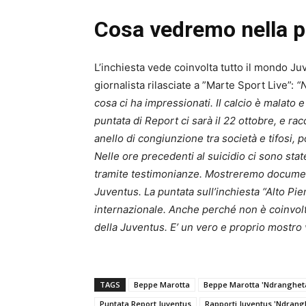
Cosa vedremo nella p
L’inchiesta vede coinvolta tutto il mondo Ju
giornalista rilasciate a ”Marte Sport Live”:
“
cosa ci ha impressionati. Il calcio è malato 
puntata di Report ci sarà il 22 ottobre, e ra
anello di congiunzione tra società e tifosi,
Nelle ore precedenti al suicidio ci sono st
tramite testimonianze. Mostreremo documenti
Juventus. La puntata sull’inchiesta “Alto Pie
internazionale. Anche perché non è coinvolto
della Juventus. E’ un vero e proprio mostro 
TAGS
Beppe Marotta
Beppe Marotta 'Ndranghet
Puntata Report Juventus
Rapporti Juventus 'Ndrang