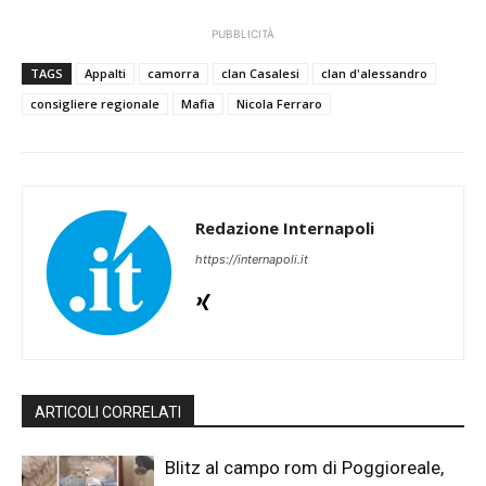
PUBBLICITÀ
TAGS
Appalti
camorra
clan Casalesi
clan d'alessandro
consigliere regionale
Mafia
Nicola Ferraro
Redazione Internapoli
https://internapoli.it
ARTICOLI CORRELATI
Blitz al campo rom di Poggioreale,