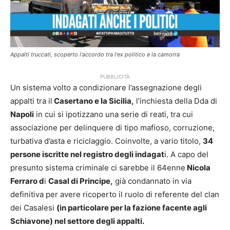
Appalti truccati, scoperto l'accordo tra l'ex politico e la camorra
PUBBLICITÀ
Un sistema volto a condizionare l’assegnazione degli
appalti tra il
Casertano e la Sicilia,
l’inchiesta della Dda di
Napoli
in cui si ipotizzano una serie di reati, tra cui
associazione per delinquere di tipo mafioso, corruzione,
turbativa d’asta e riciclaggio. Coinvolte, a vario titolo,
34
persone iscritte nel registro degli indagat
i. A capo del
presunto sistema criminale ci sarebbe il 64enne
Nicola
Ferraro d
i
Casal di Principe,
già condannato in via
definitiva per avere ricoperto il ruolo di referente del clan
dei Casalesi
(in particolare per la fazione facente agli
Schiavone) nel settore degli appalti.