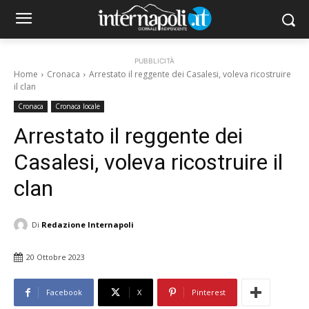
PUBBLICITÀ
Home
Cronaca
Arrestato il reggente dei Casalesi, voleva ricostruire
il clan
Cronaca
Cronaca locale
Arrestato il reggente dei
Casalesi, voleva ricostruire il
clan
Di
Redazione Internapoli
20 Ottobre 2023
Facebook
X
Pinterest