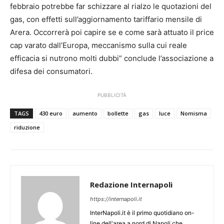
febbraio potrebbe far schizzare al rialzo le quotazioni del
gas, con effetti sull’aggiornamento tariffario mensile di
Arera. Occorrerà poi capire se e come sarà attuato il price
cap varato dall’Europa, meccanismo sulla cui reale
efficacia si nutrono molti dubbi” conclude l’associazione a
difesa dei consumatori.
PUBBLICITÀ
TAGS
430 euro
aumento
bollette
gas
luce
Nomisma
riduzione
Redazione Internapoli
https://internapoli.it
InterNapoli.it è il primo quotidiano on-
line dell'area a nord di Napoli che