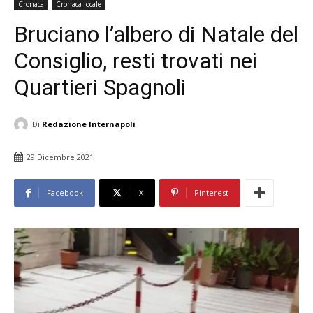
Cronaca
Cronaca locale
Bruciano l’albero di Natale del
Consiglio, resti trovati nei
Quartieri Spagnoli
Di
Redazione Internapoli
29 Dicembre 2021
Facebook
X
Pinterest