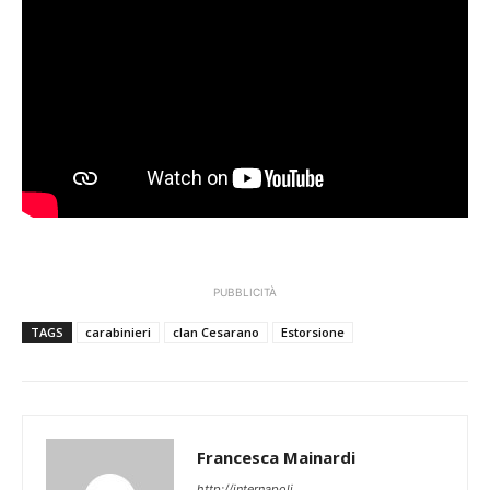
PUBBLICITÀ
TAGS
carabinieri
clan Cesarano
Estorsione
Francesca Mainardi
http://internapoli