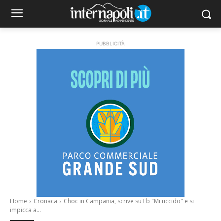
PUBBLICITÀ
Home
Cronaca
Choc in Campania, scrive su Fb "Mi uccido" e si
impicca a...