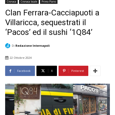
Cronaca
Cronaca locale
Primo Piano
Clan Ferrara-Cacciapuoti a
Villaricca, sequestrati il
‘Pacos’ ed il sushi ‘1Q84’
Di
Redazione Internapoli
22 Ottobre 2024
Facebook
X
Pinterest