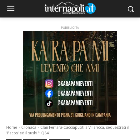
PUBBLICITÀ
Home
Cronaca
Clan Ferrara-Cacciapuoti a Villaricca, sequestrati il
'Pacos' ed il sushi '1Q84'