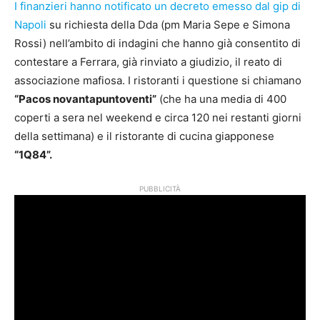
I finanzieri hanno notificato un decreto emesso dal gip di
Napoli
su richiesta della Dda (pm Maria Sepe e Simona
Rossi) nell’ambito di indagini che hanno già consentito di
contestare a Ferrara, già rinviato a giudizio, il reato di
associazione mafiosa. I ristoranti i questione si chiamano
“Pacos novantapuntoventi”
(che ha una media di 400
coperti a sera nel weekend e circa 120 nei restanti giorni
della settimana) e il ristorante di cucina giapponese
“1Q84”.
PUBBLICITÀ