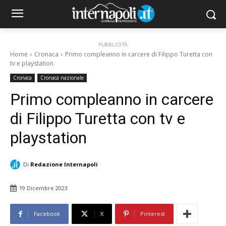
PUBBLICITÀ
Home
Cronaca
Primo compleanno in carcere di Filippo Turetta con
tv e playstation
Cronaca
Cronaca nazionale
Primo compleanno in carcere
di Filippo Turetta con tv e
playstation
Di
Redazione Internapoli
19 Dicembre 2023
Facebook
X
Pinterest