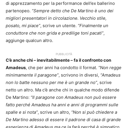
di apprezzamento per la performance dell’ex ballerino
partenopeo.
“Sempre detto che De Martino è uno dei
migliori presentatori in circolazione. Vecchio stile,
posato, mi piace”
, scrive un utente.
“Finalmente un
conduttore che non grida e predilige toni pacati”
,
aggiunge qualcun altro.
PUBBLICITÀ
C’è anche chi – inevitabilmente – fa il confronto con
Amadeus
, che per anni ha condotto il format.
“Non regge
minimamente il paragone”
, scrivono in diversi,
“Amadeus
non lo batte nessuno per me è un grande no”
, scrive
netto un altro. Ma c’è anche chi in qualche modo difende
De Martino:
“Il paragone con Amadeus non può essere
fatto perché Amadeus ha anni e anni di programmi sulle
spalle e si nota”
, scrive un altro,
“Non si può chiedere a
De Martino adesso di essere il padrone di casa di grande
esperienza di Amadeus ma ce la farà perché è simpatico