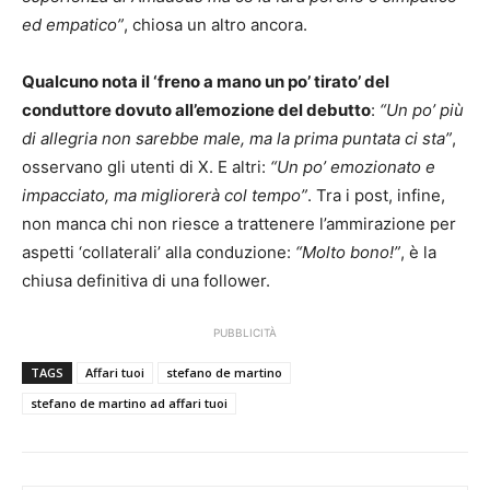
ed empatico”
, chiosa un altro ancora.
Qualcuno nota il ‘freno a mano un po’ tirato’ del
conduttore dovuto all’emozione del debutto
:
“Un po’ più
di allegria non sarebbe male, ma la prima puntata ci sta”
,
osservano gli utenti di X. E altri:
“Un po’ emozionato e
impacciato, ma migliorerà col tempo”
. Tra i post, infine,
non manca chi non riesce a trattenere l’ammirazione per
aspetti ‘collaterali’ alla conduzione:
“Molto bono!”
, è la
chiusa definitiva di una follower.
PUBBLICITÀ
TAGS
Affari tuoi
stefano de martino
stefano de martino ad affari tuoi