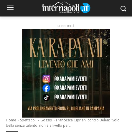
PUBBLICITÀ
Home
Spettacoli
Gossip
Francesca Cipriani contro Belen: "Solo
bella senza talento, non è a livello per...