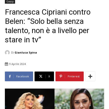
Gossip
Francesca Cipriani contro
Belen: “Solo bella senza
talento, non è a livello per
stare in tv”
Di
Gianluca Spina
9 Aprile 2024
Facebook
X
Pinterest