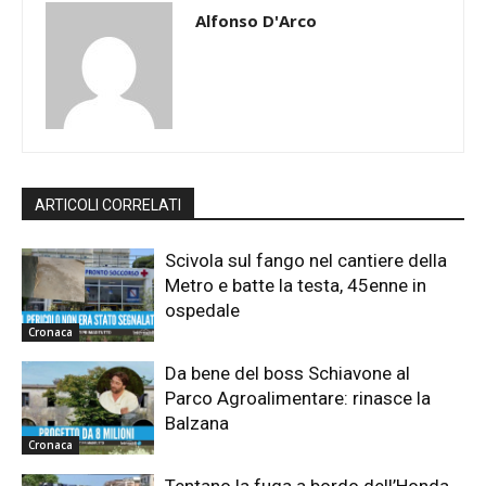
Alfonso D'Arco
ARTICOLI CORRELATI
Scivola sul fango nel cantiere della
Metro e batte la testa, 45enne in
ospedale
Cronaca
Da bene del boss Schiavone al
Parco Agroalimentare: rinasce la
Balzana
Cronaca
Tentano la fuga a bordo dell’Honda