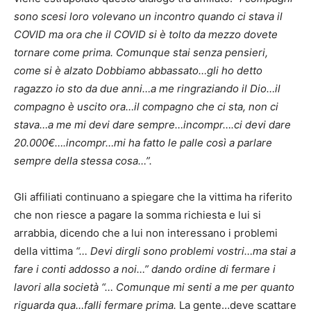
sono scesi loro volevano un incontro quando ci stava il
COVID ma ora che il COVID si è tolto da mezzo dovete
tornare come prima. Comunque stai senza pensieri,
come si è alzato Dobbiamo abbassato…gli ho detto
ragazzo io sto da due anni…a me ringraziando il Dio…il
compagno è uscito ora…il compagno che ci sta, non ci
stava…a me mi devi dare sempre…incompr….ci devi dare
20.000€….incompr…mi ha fatto le palle così a parlare
sempre della stessa cosa…”.
Gli affiliati continuano a spiegare che la vittima ha riferito
che non riesce a pagare la somma richiesta e lui si
arrabbia, dicendo che a lui non interessano i problemi
della vittima
“… Devi dirgli sono problemi vostri…ma stai a
fare i conti addosso a noi…” dando ordine di fermare i
lavori alla società “… Comunque mi senti a me per quanto
riguarda qua…falli fermare prima.
La gente…deve scattare