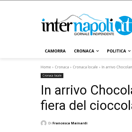
CAMORRA
CRONACA
POLITICA
Home
Cronaca
Cronaca locale
In arrivo Chocola
Cronaca locale
In arrivo Choco
fiera del ciocco
Di
Francesca Mainardi