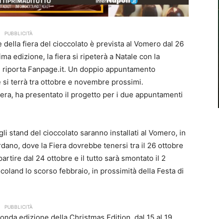
PUBBLICITÀ
della fiera del cioccolato è prevista al Vomero dal 26
ma edizione, la fiera si ripeterà a Natale con la
e riporta Fanpage.it. Un doppio appuntamento
e si terrà tra ottobre e novembre prossimi.
iera, ha presentato il progetto per i due appuntamenti
li stand del cioccolato saranno installati al Vomero, in
ordano, dove la Fiera dovrebbe tenersi tra il 26 ottobre
artire dal 24 ottobre e il tutto sarà smontato il 2
oland lo scorso febbraio, in prossimità della Festa di
PUBBLICITÀ
conda edizione della Christmas Edition, dal 15 al 19