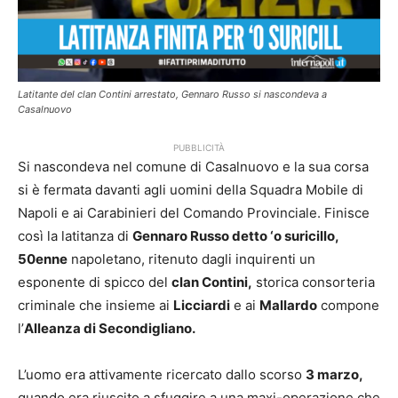
Latitante del clan Contini arrestato, Gennaro Russo si nascondeva a
Casalnuovo
PUBBLICITÀ
Si nascondeva nel comune di Casalnuovo e la sua corsa
si è fermata davanti agli uomini della Squadra Mobile di
Napoli e ai Carabinieri del Comando Provinciale. Finisce
così la latitanza di
Gennaro Russo detto ‘o suricillo,
50enne
napoletano, ritenuto dagli inquirenti un
esponente di spicco del
clan Contini,
storica consorteria
criminale che insieme ai
Licciardi
e ai
Mallardo
compone
l’
Alleanza di Secondigliano.
L’uomo era attivamente ricercato dallo scorso
3 marzo,
quando era riuscito a sfuggire a una maxi-operazione che