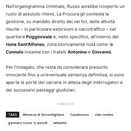
Nell’organigramma criminale, Russo avrebbe ricoperto un
ruolo di assoluto rilievo. La Procura gli contesta la
gestione, su mandato diretto dei vertici, delle attività
illecite – in particolare estorsioni e narcotraffico – nel
quartiere
Poggioreale
e, nello specifico, all’interno del
rione Sant’
Alfonso,
zona storicamente nota come
‘o
Connolo
insieme con i fratelli
Antonino
e
Giovanni.
Per l’indagato, che resta da considerare presunto
innocente fino a un’eventuale sentenza definitiva, si sono
aperte le porte del carcere in attesa degli interrogatori e
dei successivi passaggi giudiziari.
PUBBLICITÀ
TAGS
Alleanza di Secondigliano
Casalnuovo
clan contini
gennaro russo 'o suricill
latitante