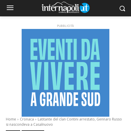
PUBBLICITÀ
Home
Cronaca
Latitante del clan Contini arrestato, Gennaro Russo
si nascondeva a Casalnuovo