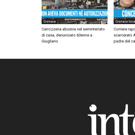
Cronaca
Cronaca loca
Carrozzeria abusiva nel seminterrato
Corriere rap
di casa, denunciato 60enne a
scarcerato A
Giugliano
padre del ca