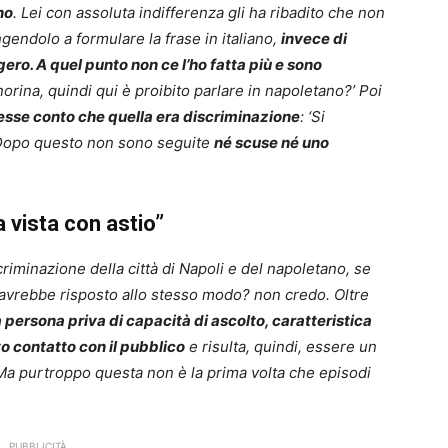
no
. Lei con assoluta indifferenza gli ha ribadito che non
gendolo a formulare la frase in italiano,
invece di
gero.
A quel punto non ce l’ho fatta più e sono
rina, quindi qui è proibito parlare in napoletano?’ Poi
desse conto che quella era discriminazione
: ‘Si
 Dopo questo non sono seguite
né scuse né uno
a vista con astio”
criminazione della città di Napoli e del napoletano, se
i avrebbe risposto allo stesso modo? non credo. Oltre
na persona priva di capacità di ascolto, caratteristica
to contatto con il pubblico
e risulta, quindi, essere un
Ma purtroppo questa non è la prima volta che episodi
PUBBLICITÀ