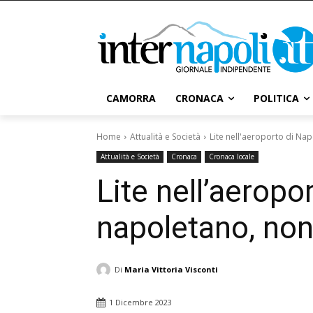
CAMORRA
CRONACA
POLITICA
Home
Attualità e Società
Lite nell'aeroporto di Nap
Attualità e Società
Cronaca
Cronaca locale
Lite nell’aeropo
napoletano, non
Di
Maria Vittoria Visconti
1 Dicembre 2023