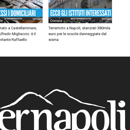
le
Cronaca
inato a Castellammare,
Terremoto a Napoli, stanziati 380mila
lfredo Migliaccio: è il
euro per le scuole danneggiate dal
ntante Raffaello
sisma