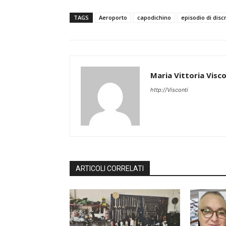
TAGS
Aeroporto
capodichino
episodio di dis
Maria Vittoria Visco
http://Visconti
ARTICOLI CORRELATI