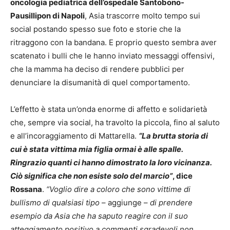
oncologia pediatrica dell’ospedale Santobono-
Pausillipon di Napoli
, Asia trascorre molto tempo sui
social postando spesso sue foto e storie che la
ritraggono con la bandana. E proprio questo sembra aver
scatenato i bulli che le hanno inviato messaggi offensivi,
che la mamma ha deciso di rendere pubblici per
denunciare la disumanità di quel comportamento.
L’effetto è stata un’onda enorme di affetto e solidarietà
che, sempre via social, ha travolto la piccola, fino al saluto
e all’incoraggiamento di Mattarella.
“La brutta storia di
cui è stata vittima mia figlia ormai è alle spalle.
Ringrazio quanti ci hanno dimostrato la loro vicinanza.
Ciò significa che non esiste solo del marcio”
, dice
Rossana
.
“Voglio dire a coloro che sono vittime di
bullismo di qualsiasi tipo
– aggiunge –
di prendere
esempio da Asia che ha saputo reagire con il suo
atteggiamento positivo a commenti sgradevoli non